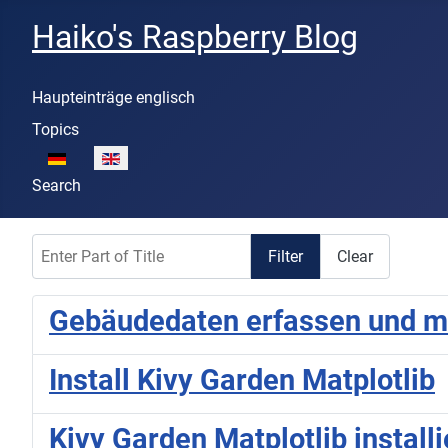
Haiko's Raspberry Blog
Haupteinträge englisch
Topics
Select your language
Search
Enter Part of Title
Filter
Clear
Gebäudedaten erfassen und mit
Install Kivy Garden Matplotlib
Kivy Garden Matplotlib install